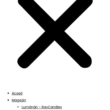
Acasă
Magazin
Lumânări – RavCandles