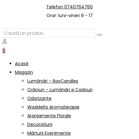
Telefon 0740764760
Orar: luni-vineri 9 - 17
0
Acasă
Magazin
Lumânări – RavCandles
Crăciun – Lumânări și Cadouri
Odorizante
WaxMelts Aromaterapie
Aranjamente Florale
Decoratiuni
Mărturii Evenimente