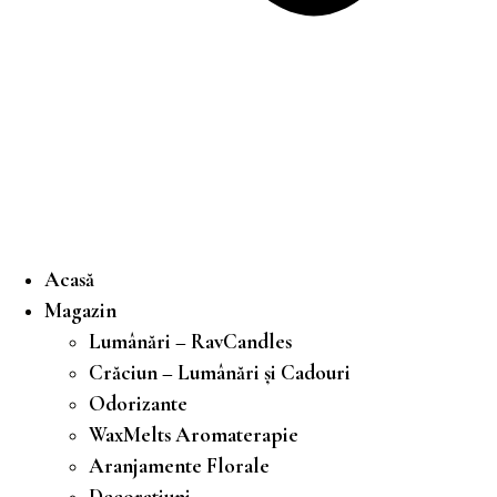
Acasă
Magazin
Lumânări – RavCandles
Crăciun – Lumânări și Cadouri
Odorizante
WaxMelts Aromaterapie
Aranjamente Florale
Decoratiuni