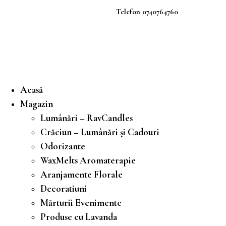
Telefon 0740764760
Acasă
Magazin
Lumânări – RavCandles
Crăciun – Lumânări și Cadouri
Odorizante
WaxMelts Aromaterapie
Aranjamente Florale
Decoratiuni
Mărturii Evenimente
Produse cu Lavanda