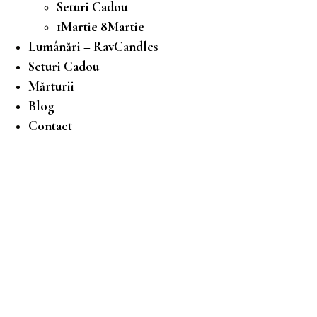
Seturi Cadou
1Martie 8Martie
Lumânări – RavCandles
Seturi Cadou
Mărturii
Blog
Contact